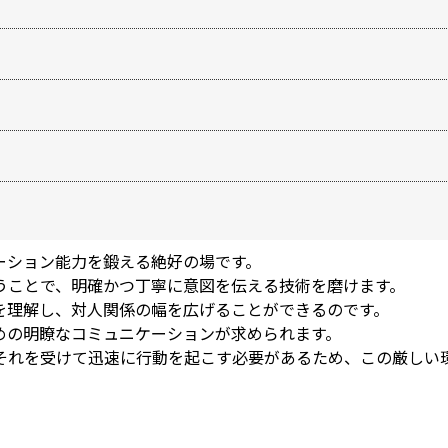
市をはじめとする地域で警備業を展開しています。
の自覚について触れ、どのような価値ある経験が積めるのかを
ある方にも参考にしていただければ幸いです。
ーション能力を鍛える絶好の場です。
うことで、明確かつ丁寧に意図を伝える技術を磨けます。
を理解し、対人関係の幅を広げることができるのです。
めの明瞭なコミュニケーションが求められます。
それを受けて迅速に行動を起こす必要があるため、この厳しい