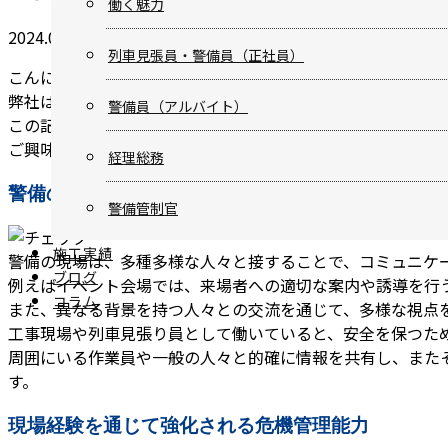
働く魅力
2024.07.17
警備
列車見張員・警備員（正社員）
こんにちは、グランレックス株式会社です。
弊社は静岡県掛川市を拠点に、静岡県浜松市や愛知県名古屋
警備員（アルバイト）
この記事では、警備員の職場で得られるスキルやプロとして
ご興味のあるお客様、列車見張り員や警備員の募集に興味が
経理総務
警備の現場で身につくコミュニケーション力
警備管制官
施工実績
警備の現場は、多種多様な人々と接することで、コミュニケ
ブログ
例えばイベント会場では、来場者への適切な案内や誘導を行
コラム
また、異なる背景を持つ人々との交流を通じて、多様な視点
工事現場や列車見張り員として働いていると、安全を保つた
CONTACT
ENTRY
周囲にいる作業員や一般の人々と的確に情報を共有し、また
す。
現場経験を通じて強化される危機管理能力