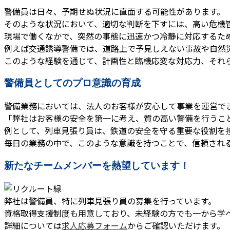
警備員は日々、予期せぬ状況に直面する可能性があります。
そのような状況において、適切な判断を下すには、高い危機
現場で働くなかで、突然の事態に迅速かつ冷静に対応するた
例えば交通誘導警備では、道路上で予見しえない事故や自然
このような経験を通じて、計画性と臨機応変な対応力、それ
警備員としてのプロ意識の育成
警備業務においては、法人のお客様が安心して事業を運営で
「弊社はお客様の安全を第一に考え、質の高い警備を行うこ
例として、列車見張り員は、鉄道の安全を守る重要な役割を
毎日の業務の中で、このような意識を持つことで、信頼され
新たなチームメンバーを熱望しています！
弊社は警備員、特に列車見張り員の募集を行っています。
資格取得支援制度も用意しており、未経験の方でも一から学
詳細については
求人応募フォーム
からご確認いただけます。