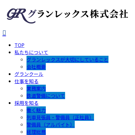
TOP
私たちについて
グランレックスが大切にしていること
会社概要
グランクール
仕事を知る
業務案内
鉄道警備について
採用を知る
働く魅力
列車見張員・警備員（正社員）
警備員（アルバイト）
経理総務