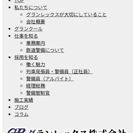
私たちについて
グランレックスが大切にしていること
会社概要
グランクール
仕事を知る
業務案内
鉄道警備について
採用を知る
働く魅力
列車見張員・警備員（正社員）
警備員（アルバイト）
経理総務
警備管制官
施工実績
ブログ
コラム