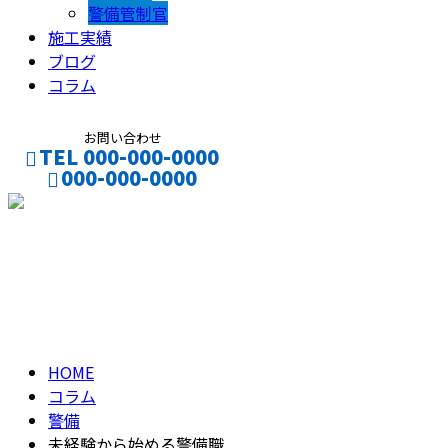
警備管制官
施工実績
ブログ
コラム
お問い合わせ
TEL 000-000-0000
000-000-0000
CONTACT
ENTRY
コラム
column
HOME
コラム
警備
未経験から始める警備職