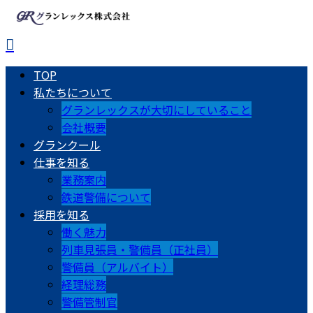
TOP
私たちについて
グランレックスが大切にしていること
会社概要
グランクール
仕事を知る
業務案内
鉄道警備について
採用を知る
働く魅力
列車見張員・警備員（正社員）
警備員（アルバイト）
経理総務
警備管制官