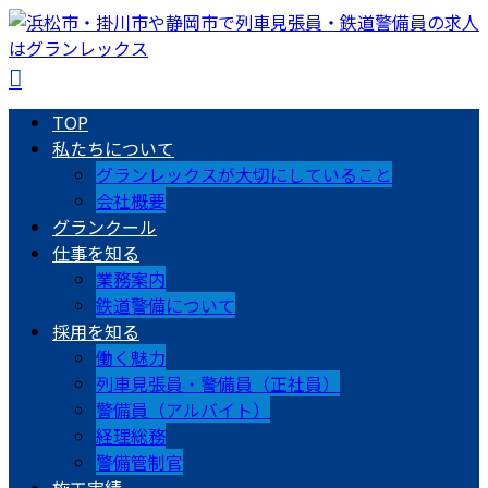
TOP
私たちについて
グランレックスが大切にしていること
会社概要
グランクール
仕事を知る
業務案内
鉄道警備について
採用を知る
働く魅力
列車見張員・警備員（正社員）
警備員（アルバイト）
経理総務
警備管制官