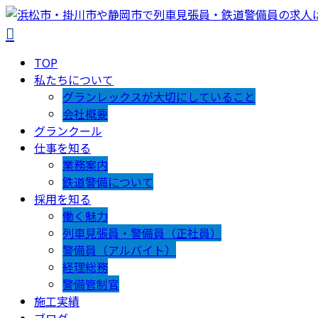
TOP
私たちについて
グランレックスが大切にしていること
会社概要
グランクール
仕事を知る
業務案内
鉄道警備について
採用を知る
働く魅力
列車見張員・警備員（正社員）
警備員（アルバイト）
経理総務
警備管制官
施工実績