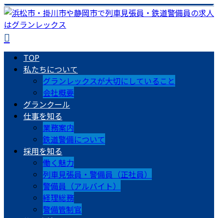
TOP
私たちについて
グランレックスが大切にしていること
会社概要
グランクール
仕事を知る
業務案内
鉄道警備について
採用を知る
働く魅力
列車見張員・警備員（正社員）
警備員（アルバイト）
経理総務
警備管制官